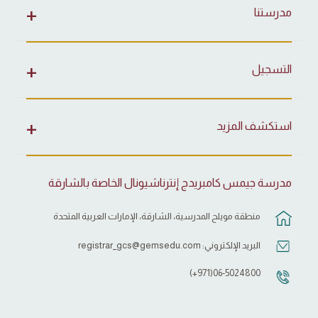
مدرستنا
التسجيل
استكشف المزيد
مدرسة جيمس كامبريدج إنترناشيونال الخاصة بالشارقة
منطقة مويلح المدرسية، الشارقة، الإمارات العربية المتحدة
البريد الإلكتروني:
registrar_gcs@gemsedu.com
06-5024800(971+)